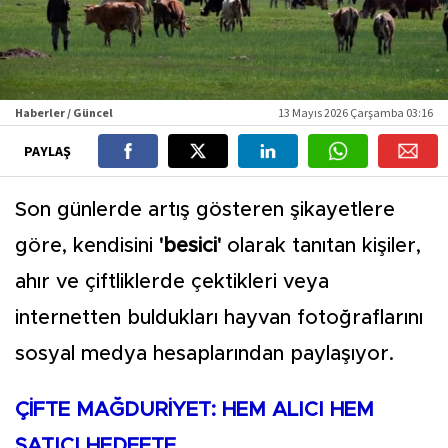
Haberler / Güncel
13 Mayıs 2026 Çarşamba 03:16
PAYLAŞ
Son günlerde artış gösteren şikayetlere
göre, kendisini
'besici'
olarak tanıtan kişiler,
ahır ve çiftliklerde çektikleri veya
internetten buldukları hayvan fotoğraflarını
sosyal medya hesaplarından paylaşıyor.
ÇİFTE MAĞDURİYET: HEM ALICI HEM
SATICI HEDEFTE