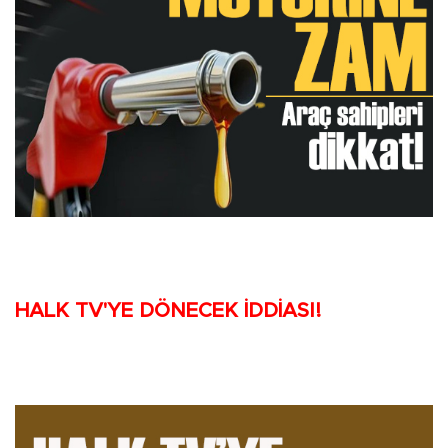
HALK TV'YE DÖNECEK İDDİASI!