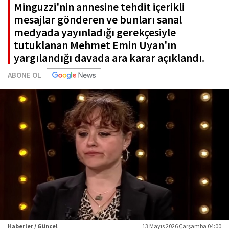
Minguzzi'nin annesine tehdit içerikli
mesajlar gönderen ve bunları sanal
medyada yayınladığı gerekçesiyle
tutuklanan Mehmet Emin Uyan'ın
yargılandığı davada ara karar açıklandı.
ABONE OL
Haberler / Güncel
13 Mayıs 2026 Çarşamba 04:00