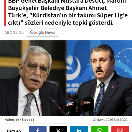
BBP Genel Başkanı Mustafa Destici, Mardin
Büyükşehir Belediye Başkanı Ahmet
Türk'e, "Kürdistan'ın bir takımı Süper Lig’e
çıktı" sözleri nedeniyle tepki gösterdi.
ABONE OL
Haberler / Siyaset
12 Mayıs 2026 Salı 10:21
PAYLAŞ