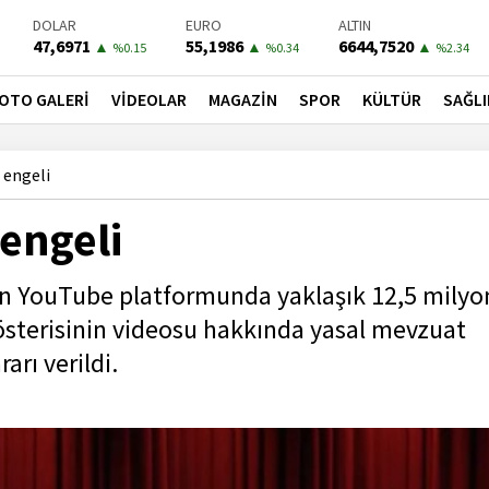
DOLAR
EURO
ALTIN
47,6971
55,1986
6644,7520
▲
▲
▲
%0.15
%0.34
%2.34
BIST-100
PETROL
BONO
13779,39
82,7600
41,3000
▼
▼
▼
OTO GALERİ
VİDEOLAR
MAGAZİN
SPOR
KÜLTÜR
SAĞLI
%-0.14
%-0.02
%-0.55
 engeli
engeli
n YouTube platformunda yaklaşık 12,5 milyo
gösterisinin videosu hakkında yasal mevzuat
rı verildi.