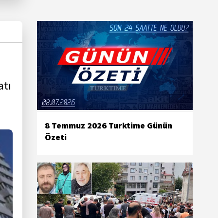
atı
8 Temmuz 2026 Turktime Günün
Özeti