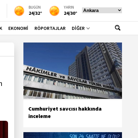
BUGÜN
YARIN
24/32°
24/30°
K
EKONOMİ
RÖPORTAJLAR
DİĞER
n
Cumhuriyet savcısı hakkında
inceleme