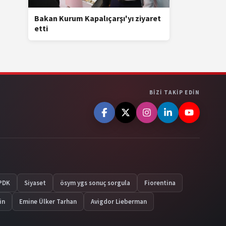
Bakan Kurum Kapalıçarşı'yı ziyaret
etti
BIZI TAKIP EDIN
PDK
Siyaset
ösym ygs sonuç sorgula
Fiorentina
in
Emine Ülker Tarhan
Avigdor Lieberman