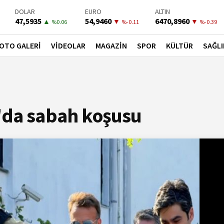
DOLAR
EURO
ALTIN
47,5935
54,9460
6470,8960
▲
▼
▼
%0.06
%-0.11
%-0.39
BIST-100
PETROL
BONO
13798,82
82,1000
41,5300
▲
▲
▼
OTO GALERİ
VİDEOLAR
MAGAZİN
SPOR
KÜLTÜR
SAĞLI
%0.7
%4.06
%-0.02
'da sabah koşusu