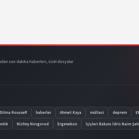
dan son dakika haberleri, özel dosyalar
Dilma Rousseff
haberler
Ahmet Kaya
mülteci
deprem
E
enlik
Nizhny Novgorod
Ergenekon
İçişleri Bakanı İdris Naim Şah