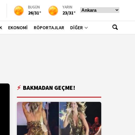
BUGÜN
YARIN
26/31°
23/31°
K
EKONOMİ
RÖPORTAJLAR
DİĞER
BAKMADAN GEÇME!