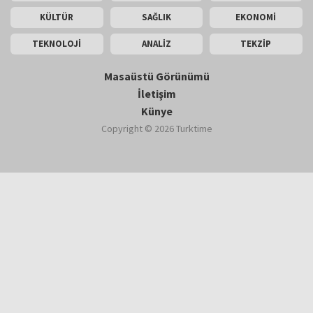
KÜLTÜR
SAĞLIK
EKONOMİ
TEKNOLOJİ
ANALİZ
TEKZİP
Masaüstü Görünümü
İletişim
Künye
Copyright © 2026 Turktime