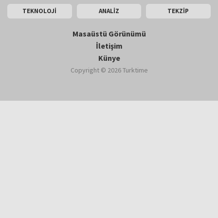
TEKNOLOJİ
ANALİZ
TEKZİP
Masaüstü Görünümü
İletişim
Künye
Copyright © 2026 Turktime