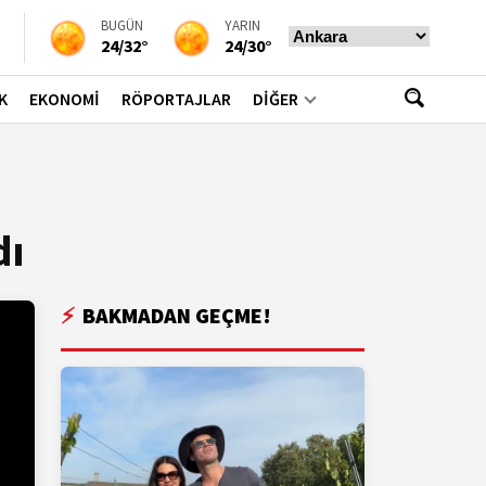
BUGÜN
YARIN
24/32°
24/30°
K
EKONOMİ
RÖPORTAJLAR
DİĞER
dı
BAKMADAN GEÇME!