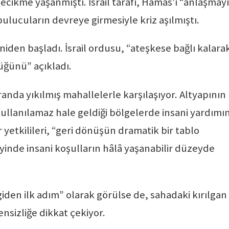
gecikme yaşanmıştı. İsrail tarafı, Hamas’ı “anlaşmayı
ulucuların devreye girmesiyle kriz aşılmıştı.
niden başladı. İsrail ordusu, “ateşkese bağlı kalara
üğünü” açıkladı.
randa yıkılmış mahallelerle karşılaşıyor. Altyapının
kullanılamaz hale geldiği bölgelerde insani yardımı
er yetkilileri, “geri dönüşün dramatik bir tablo
inde insani koşulların hâlâ yaşanabilir düzeyde
giden ilk adım” olarak görülse de, sahadaki kırılgan
nsizliğe dikkat çekiyor.