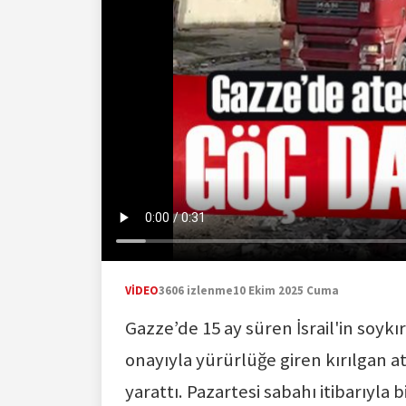
VİDEO
3606 izlenme
10 Ekim 2025 Cuma
Gazze’de 15 ay süren İsrail'in soykı
onayıyla yürürlüğe giren kırılgan a
yarattı. Pazartesi sabahı itibarıyla 