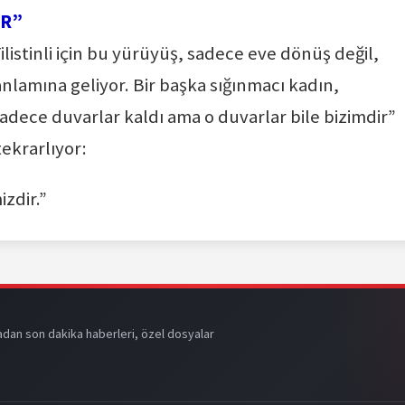
İR”
listinli için bu yürüyüş, sadece eve dönüş değil,
lamına geliyor. Bir başka sığınmacı kadın,
adece duvarlar kaldı ama o duvarlar bile bizimdir”
ekrarlıyor:
izdir.”
dan son dakika haberleri, özel dosyalar