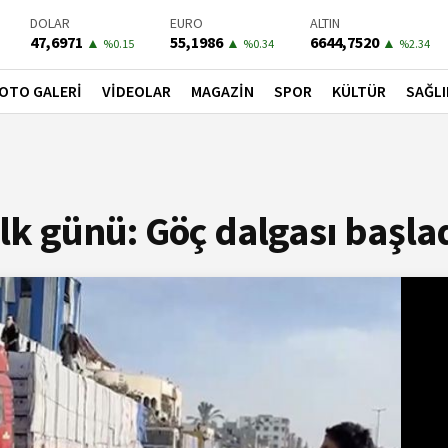
DOLAR
EURO
ALTIN
47,6971
55,1986
6644,7520
▲
▲
▲
%0.15
%0.34
%2.34
BIST-100
PETROL
BONO
13779,39
82,7600
41,3000
▼
▼
▼
OTO GALERİ
VİDEOLAR
MAGAZİN
SPOR
KÜLTÜR
SAĞLI
%-0.14
%-0.02
%-0.55
ilk günü: Göç dalgası başla