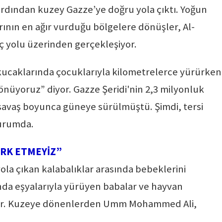
ardından kuzey Gazze’ye doğru yola çıktı. Yoğun
nın en ağır vurduğu bölgelere dönüşler, Al-
iç yolu üzerinden gerçekleşiyor.
arı, kucaklarında çocuklarıyla kilometrelerce yürürken
önüyoruz” diyor. Gazze Şeridi'nin 2,3 milyonluk
savaş boyunca güneye sürülmüştü. Şimdi, tersi
durumda.
ERK ETMEYİZ”
la çıkan kalabalıklar arasında bebeklerini
ında eşyalarıyla yürüyen babalar ve hayvan
lıyor. Kuzeye dönenlerden Umm Mohammed Ali,