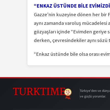
“ENKAZ ÜSTÜNDE BİLE EVİMİZD
Gazze’nin kuzeyine dönen her bir Fi
aynı zamanda varoluş mücadelesi an
gözyaşları içinde “Evimden geriye s
derken, çevresindekiler aynı sözü t
“Enkaz üstünde bile olsa orası evim
Türkiye'den ve dünya
ve güçlü yorumlar.