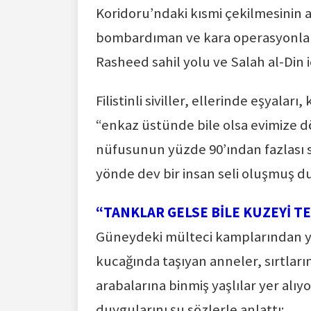
Koridoru’ndaki kısmi çekilmesinin 
bombardıman ve kara operasyonları
Rasheed sahil yolu ve Salah al-Din 
Filistinli siviller, ellerinde eşyal
“enkaz üstünde bile olsa evimize d
nüfusunun yüzde 90’ından fazlası 
yönde dev bir insan seli oluşmuş 
“TANKLAR GELSE BİLE KUZEYİ T
Güneydeki mülteci kamplarından yo
kucağında taşıyan anneler, sırtlar
arabalarına binmiş yaşlılar yer a
duygularını şu sözlerle anlattı: