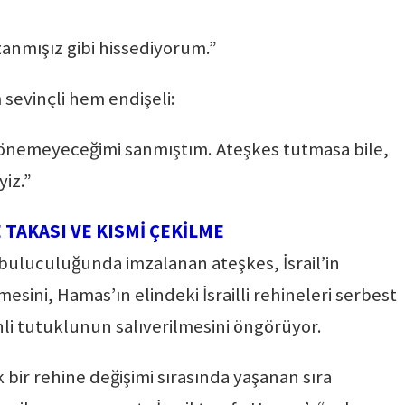
anmışız gibi hissediyorum.”
sevinçli hem endişeli:
 dönemeyeceğimi sanmıştım. Ateşkes tutmasa bile,
yiz.”
 TAKASI VE KISMİ ÇEKİLME
abuluculuğunda imzalanan ateşkes, İsrail’in
sini, Hamas’ın elindeki İsrailli rehineleri serbest
inli tutuklunun salıverilmesini öngörüyor.
bir rehine değişimi sırasında yaşanan sıra