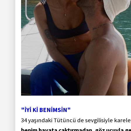
"İYİ Kİ BENİMSİN"
34 yaşındaki Tütüncü de sevgilisiyle karele
benim hayata çaktırmadan, göz ucuyla gelm