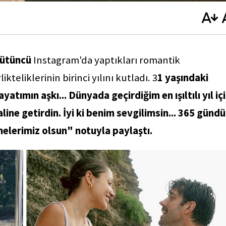
Tütüncü
Instagram'da yaptıkları romantik
kteliklerinin birinci yılını kutladı. 3
1 yaşındaki
atımın aşkı... Dünyada geçirdiğim en ışıltılı yıl iç
line getirdin. İyi ki benim sevgilimsin... 365 gündü
nelerimiz olsun" notuyla paylaştı.