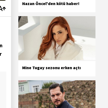
Nazan Öncel'den kötü haber!
in
r
Mine Tugay sezonu erken açtı