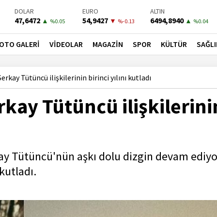
BIST-100
PETROL
BONO
13798,82
82,7800
41,5300
▲
▲
▼
%0.7
%4.92
%-0.02
OTO GALERİ
VİDEOLAR
MAGAZİN
SPOR
KÜLTÜR
SAĞLI
rkay Tütüncü ilişkilerinin birinci yılını kutladı
kay Tütüncü ilişkilerini
kay Tütüncü'nün aşkı dolu dizgin devam ediyo
 kutladı.