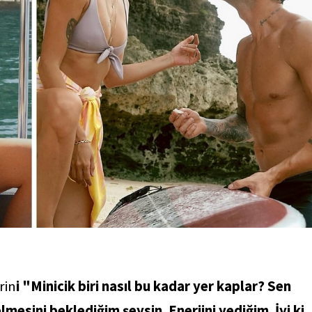
rin
i "Minicik biri nasıl bu kadar yer kaplar? Sen
esini beklediğim şeysin. Enerjini yediğim. İyi ki