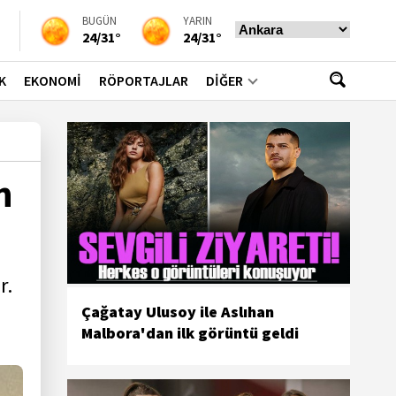
BUGÜN
YARIN
24/31°
24/31°
K
EKONOMİ
RÖPORTAJLAR
DİĞER
n
r.
Çağatay Ulusoy ile Aslıhan
Malbora'dan ilk görüntü geldi