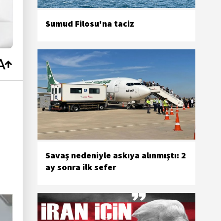
Sumud Filosu'na taciz
Savaş nedeniyle askıya alınmıştı: 2
ay sonra ilk sefer