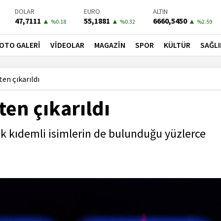
DOLAR
EURO
ALTIN
47,7111
55,1881
6660,5450
▲
▲
▲
%0.18
%0.32
%2.59
BIST-100
PETROL
BONO
13779,39
81,4900
41,3000
▼
▼
▼
OTO GALERİ
VİDEOLAR
MAGAZİN
SPOR
KÜLTÜR
SAĞLI
%-0.14
%-1.56
%-0.55
en çıkarıldı
ten çıkarıldı
ık kıdemli isimlerin de bulunduğu yüzlerce