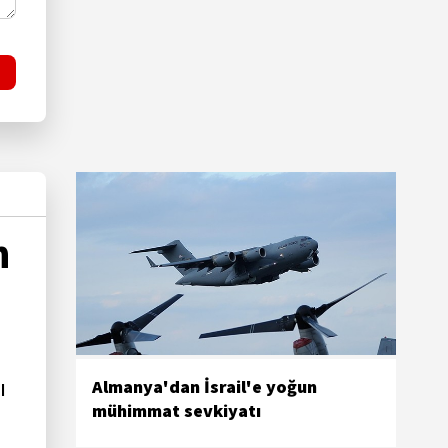
n
ı
Almanya'dan İsrail'e yoğun
mühimmat sevkiyatı