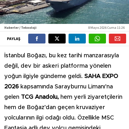
Haberler / Teknoloji
8 Mayıs 2026 Cuma 11:26
PAYLAŞ
İstanbul Boğazı, bu kez tarihi manzarasıyla
değil, dev bir askeri platforma yönelen
yoğun ilgiyle gündeme geldi.
SAHA EXPO
2026
kapsamında Sarayburnu Limanı’na
gelen
TCG Anadolu,
hem yerli ziyaretçilerin
hem de Boğaz’dan geçen kruvaziyer
yolcularının ilgi odağı oldu. Özellikle MSC
Fantasia adlı dev yolcu gemisindeki