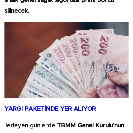
liralık genel sağlık sigortası primi borcu
silinecek.
YARGI PAKETİNDE YER ALIYOR
İlerleyen günlerde
TBMM Genel Kurulu'nun