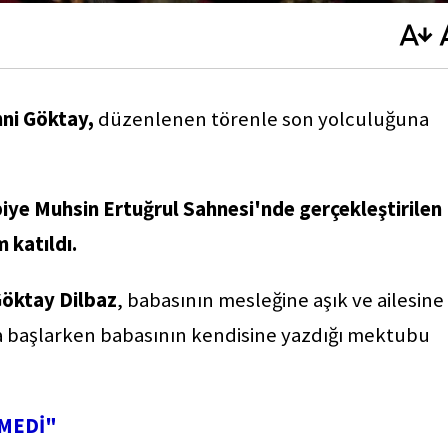
hni Göktay,
düzenlenen törenle son yolculuğuna
biye Muhsin Ertuğrul Sahnesi'nde gerçekleştirilen
 katıldı.
öktay Dilbaz
, babasının mesleğine aşık ve ailesine
a başlarken babasının kendisine yazdığı mektubu
ÇMEDİ"