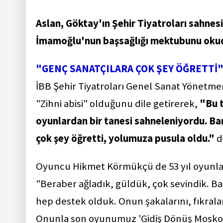
Aslan, Göktay'ın Şehir Tiyatroları sahnes
İmamoğlu'nun başsağlığı mektubunu oku
"GENÇ SANATÇILARA ÇOK ŞEY ÖĞRETTİ
İBB Şehir Tiyatroları Genel Sanat Yönetme
"Zihni abisi" olduğunu dile getirerek,
"Bu 
oyunlardan bir tanesi sahneleniyordu. Ban
çok şey öğretti, yolumuza pusula oldu."
d
Oyuncu Hikmet Körmükçü de 53 yıl oyunlarda
"Beraber ağladık, güldük, çok sevindik. B
hep destek olduk. Onun şakalarını, fıkrala
Onunla son oyunumuz 'Gidiş Dönüş Moskova'