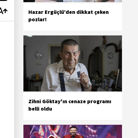
Hazar Ergüçlü’den dikkat çeken
pozlar!
Zihni Göktay'ın cenaze programı
belli oldu