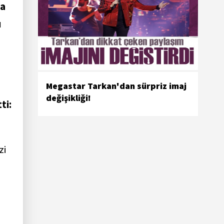
na
ı
Megastar Tarkan'dan sürpriz imaj
değişikliği!
ti:
zi
"