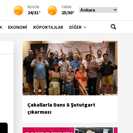
BUGÜN
YARIN
24/31°
25/30°
K
EKONOMİ
RÖPORTAJLAR
DİĞER
Çakallarla Dans 8 Şututgart
çıkarması