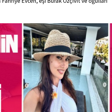
Fahriye Evcen, eşi Burak Özçivit ve oğulları