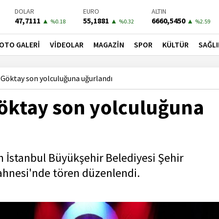
47,7111
55,1881
6660,5450
▲
▲
▲
%0.18
%0.32
%2.59
BIST-100
PETROL
BONO
13779,39
81,4900
41,3000
▼
▼
▼
%-0.14
%-1.56
%-0.55
OTO GALERİ
VİDEOLAR
MAGAZİN
SPOR
KÜLTÜR
SAĞLI
 Göktay son yolculuğuna uğurlandı
Göktay son yolculuğuna
in İstanbul Büyükşehir Belediyesi Şehir
Sahnesi'nde tören düzenlendi.