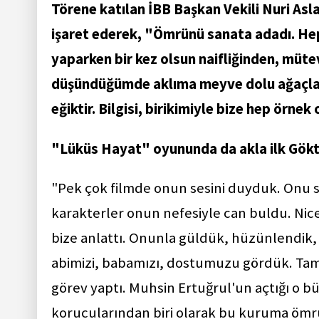
Törene katılan İBB Başkan Vekili Nuri Asla
işaret ederek, "Ömrünü sanata adadı. Hep
yaparken bir kez olsun naifliğinden, müt
düşündüğümde aklıma meyve dolu ağaçlar 
eğiktir. Bilgisi, birikimiyle bize hep örne
"Lüküs Hayat" oyununda da akla ilk Göktay
"Pek çok filmde onun sesini duyduk. Onu s
karakterler onun nefesiyle can buldu. Nice 
bize anlattı. Onunla güldük, hüzünlendik,
abimizi, babamızı, dostumuzu gördük. Tam 5
görev yaptı. Muhsin Ertuğrul'un açtığı o b
korucularından biri olarak bu kuruma ömrünü