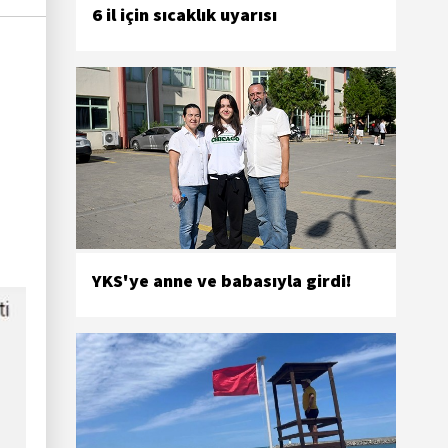
6 il için sıcaklık uyarısı
YKS'ye anne ve babasıyla girdi!