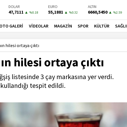
DOLAR
EURO
ALTIN
47,7111
55,1881
6660,5450
▲
▲
▲
%0.18
%0.32
%2.59
BIST-100
PETROL
BONO
13779,39
81,4900
41,3000
▼
▼
▼
OTO GALERİ
VİDEOLAR
MAGAZİN
SPOR
KÜLTÜR
SAĞLI
%-0.14
%-1.56
%-0.55
n hilesi ortaya çıktı
n hilesi ortaya çıktı
ğşiş listesinde 3 çay markasına yer verdi.
ullandığı tespit edildi.