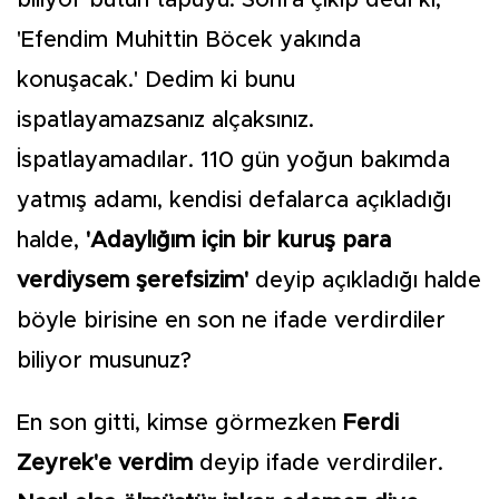
biliyor bütün tapuyu. Sonra çıkıp dedi ki,
'Efendim Muhittin Böcek yakında
konuşacak.' Dedim ki bunu
ispatlayamazsanız alçaksınız.
İspatlayamadılar. 110 gün yoğun bakımda
yatmış adamı, kendisi defalarca açıkladığı
halde,
'Adaylığım için bir kuruş para
verdiysem şerefsizim'
deyip açıkladığı halde
böyle birisine en son ne ifade verdirdiler
biliyor musunuz?
En son gitti, kimse görmezken
Ferdi
Zeyrek'e verdim
deyip ifade verdirdiler.