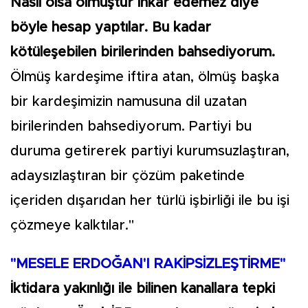
Nasıl olsa ölmüştür inkar edemez diye
böyle hesap yaptılar. Bu kadar
kötüleşebilen birilerinden bahsediyorum.
Ölmüş kardeşime iftira atan, ölmüş başka
bir kardeşimizin namusuna dil uzatan
birilerinden bahsediyorum. Partiyi bu
duruma getirerek partiyi kurumsuzlaştıran,
adaysızlaştıran bir çözüm paketinde
içeriden dışarıdan her türlü işbirliği ile bu işi
çözmeye kalktılar."
"MESELE ERDOĞAN'I RAKİPSİZLEŞTİRME"
İktidara yakınlığı ile bilinen kanallara tepki