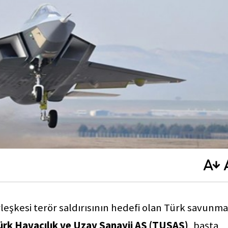
rleşkesi terör saldırısının hedefi olan Türk savunma
ürk Havacılık ve Uzay Sanayii AŞ (TUSAŞ)
, başta