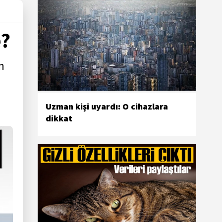
e?
n
Uzman kişi uyardı: O cihazlara
dikkat