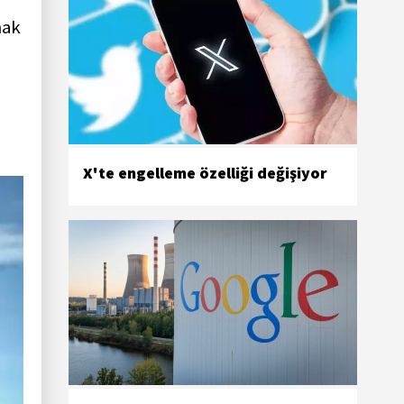
mak
X'te engelleme özelliği değişiyor