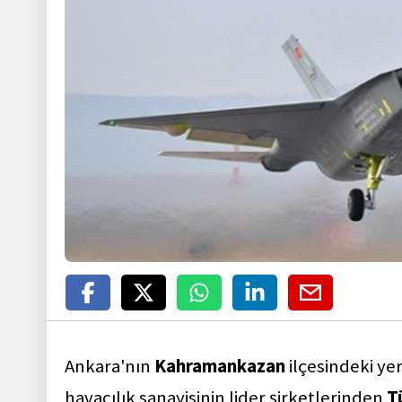
Ankara'nın
Kahramankazan
ilçesindeki ye
havacılık sanayisinin lider şirketlerinden
T