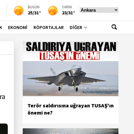
BUGÜN
YARIN
25/31°
23/31°
K
EKONOMİ
RÖPORTAJLAR
DİĞER
ra
Terör saldırısına uğrayan TUSAŞ'ın
önemi ne?