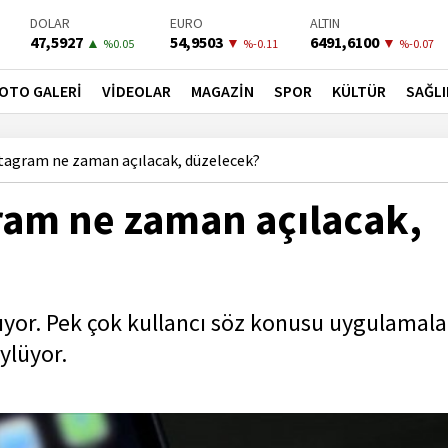
DOLAR
EURO
ALTIN
47,5927
54,9503
6491,6100
▲
▼
▼
%0.05
%-0.11
%-0.07
BIST-100
PETROL
BONO
13798,82
81,6600
41,5300
▲
▲
▼
OTO GALERİ
VİDEOLAR
MAGAZİN
SPOR
KÜLTÜR
SAĞLI
%0.7
%3.5
%-0.02
stagram ne zaman açılacak, düzelecek?
gram ne zaman açılacak,
ıyor. Pek çok kullancı söz konusu uygulamala
ylüyor.