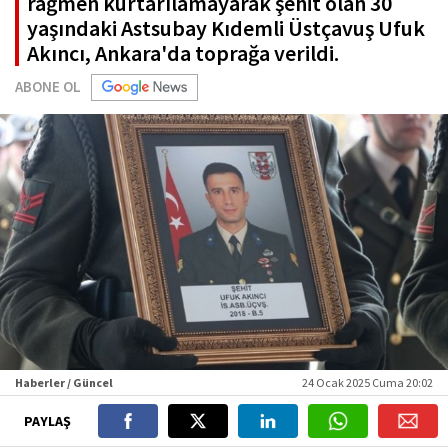
rağmen kurtarılamayarak şehit olan 30
yaşındaki Astsubay Kıdemli Üstçavuş Ufuk
Akıncı, Ankara'da toprağa verildi.
ABONE OL
Haberler / Güncel
24 Ocak 2025 Cuma 20:02
PAYLAŞ