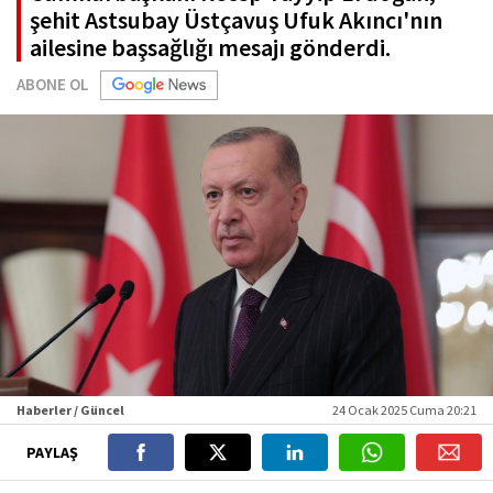
şehit Astsubay Üstçavuş Ufuk Akıncı'nın
ailesine başsağlığı mesajı gönderdi.
ABONE OL
Haberler / Güncel
24 Ocak 2025 Cuma 20:21
PAYLAŞ