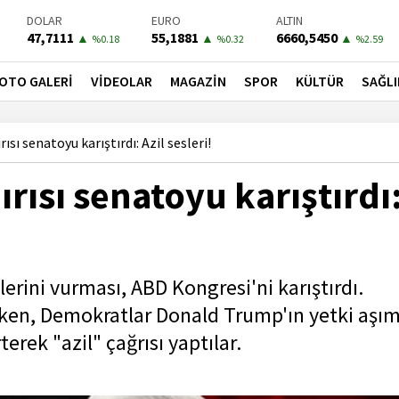
BIST-100
PETROL
BONO
13779,39
81,4900
41,3000
▼
▼
▼
%-0.14
%-1.56
%-0.55
OTO GALERİ
VİDEOLAR
MAGAZİN
SPOR
KÜLTÜR
SAĞLI
ısı senatoyu karıştırdı: Azil sesleri!
ırısı senatoyu karıştırdı
lerini vurması, ABD Kongresi'ni karıştırdı.
rken, Demokratlar Donald Trump'ın yetki aşım
terek "azil" çağrısı yaptılar.