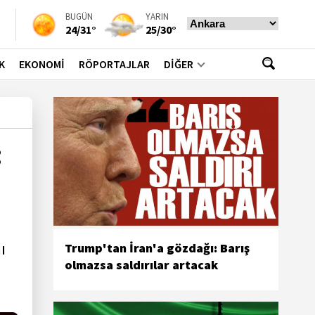
BUGÜN
YARIN
24/31°
25/30°
K
EKONOMİ
RÖPORTAJLAR
DİĞER
:
ı
Trump'tan İran'a gözdağı: Barış
olmazsa saldırılar artacak