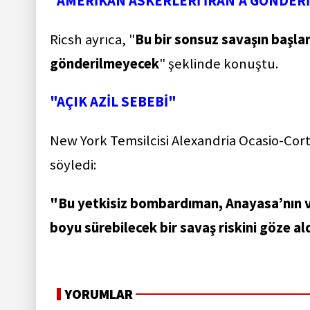
"AMERİKAN ASKERLERİ İRAN'A GÖNDER
Ricsh ayrıca, "
Bu bir sonsuz savaşın başlan
gönderilmeyecek
" şeklinde konuştu.
"AÇIK AZİL SEBEBİ"
New York Temsilcisi Alexandria Ocasio-Cort
söyledi:
"Bu yetkisiz bombardıman, Anayasa’nın ve S
boyu sürebilecek bir savaş riskini göze ald
YORUMLAR