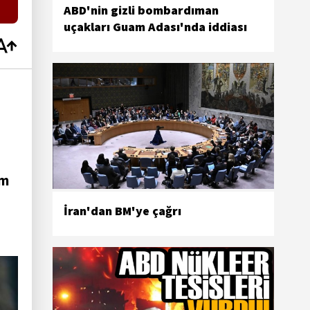
ABD'nin gizli bombardıman
uçakları Guam Adası'nda iddiası
im
İran'dan BM'ye çağrı