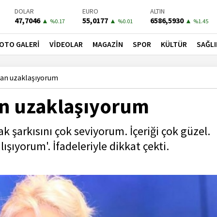
BIST-100
PETROL
BONO
13849,97
82,2200
41,5700
▲
▼
▲
%0.37
%-0.68
%0.1
OTO GALERİ
VİDEOLAR
MAGAZİN
SPOR
KÜLTÜR
SAĞLI
dan uzaklaşıyorum
n uzaklaşıyorum
 şarkısını çok seviyorum. İçeriği çok güzel.
ıyorum'. İfadeleriyle dikkat çekti.