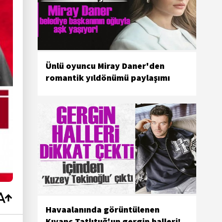
Ünlü oyuncu Miray Daner'den
romantik yıldönümü paylaşımı
Havaalanında görüntülenen
Kıvanç Tatlıtuğ'un gergin halleri!