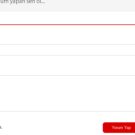
rum yapan sen ol...
.
Yorum Yap