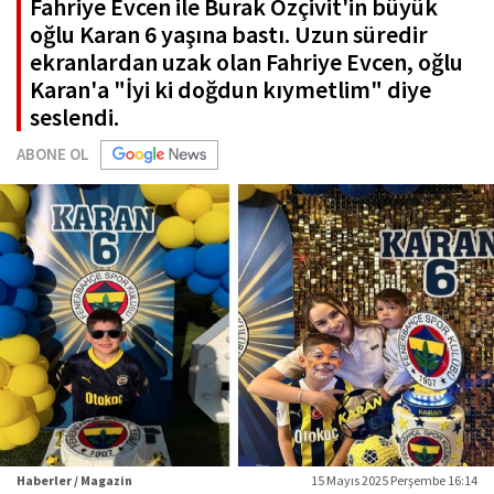
Fahriye Evcen ile Burak Özçivit'in büyük
oğlu Karan 6 yaşına bastı. Uzun süredir
ekranlardan uzak olan Fahriye Evcen, oğlu
Karan'a "İyi ki doğdun kıymetlim" diye
seslendi.
ABONE OL
Haberler / Magazin
15 Mayıs 2025 Perşembe 16:14