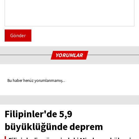
Gönder
YORUMLAR
Bu haber henüz yorumlanmamış...
Filipinler'de 5,9
büyüklüğünde deprem