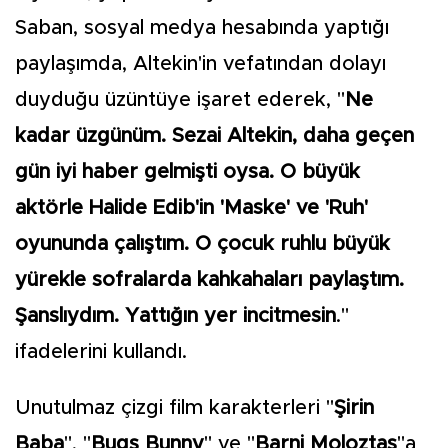
Saban, sosyal medya hesabında yaptığı
paylaşımda, Altekin'in vefatından dolayı
duyduğu üzüntüye işaret ederek, "
Ne
kadar üzgünüm. Sezai Altekin, daha geçen
gün iyi haber gelmişti oysa. O büyük
aktörle Halide Edib'in 'Maske' ve 'Ruh'
oyununda çalıştım. O çocuk ruhlu büyük
yürekle sofralarda kahkahaları paylaştım.
Şanslıydım. Yattığın yer incitmesin
."
ifadelerini kullandı.
Unutulmaz çizgi film karakterleri "
Şirin
Baba
", "
Bugs Bunny
" ve "
Barni Moloztaş
"a