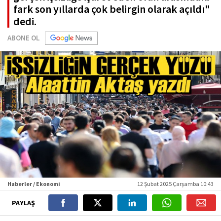
fark son yıllarda çok belirgin olarak açıldı"
dedi.
ABONE OL
Haberler / Ekonomi
12 Şubat 2025 Çarşamba 10:43
PAYLAŞ