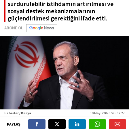
sürdürülebilir istihdamın artırılması ve
sosyal destek mekanizmalarının
güçlendirilmesi gerektiğini ifade etti.
ABONE OL
Haberler / Dünya
19 Mayıs 2026 Salı 12:27
PAYLAŞ