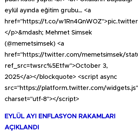
eylül ayında eğitim grubu… <a
href="https://t.co/w1Rn4QnWOZ">pic.twit
</p>&mdash; Mehmet Simsek
(@memetsimsek) <a
href="https://twitter.com/memetsimsek/st
ref_src=twsrc%5Etfw">October 3,
2025</a></blockquote> <script async
src="https://platform.twitter.com/widgets.js
charset="utf-8"></script>
EYLÜL AYI ENFLASYON RAKAMLARI
AÇIKLANDI