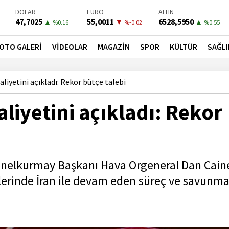
BIST-100
PETROL
BONO
13798,82
82,5100
41,5300
▼
▼
▼
%0
%-0.33
%-0.02
OTO GALERİ
VİDEOLAR
MAGAZİN
SPOR
KÜLTÜR
SAĞLI
iyetini açıkladı: Rekor bütçe talebi
liyetini açıkladı: Rekor
nelkurmay Başkanı Hava Orgeneral Dan Cain
lerinde İran ile devam eden süreç ve savunm