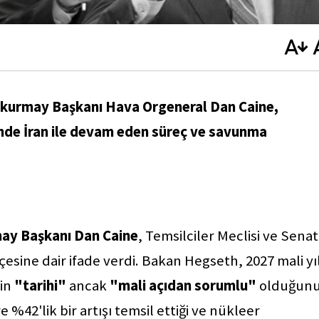
kurmay Başkanı Hava Orgeneral Dan Caine,
nde İran ile devam eden süreç ve savunma
ay Başkanı Dan Caine
, Temsilciler Meclisi ve Sena
esine dair ifade verdi. Bakan Hegseth, 2027 mali yıl
in
"tarihi"
ancak
"mali açıdan sorumlu"
olduğun
%42'lik bir artışı temsil ettiği ve nükleer