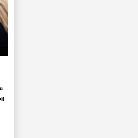
na
on