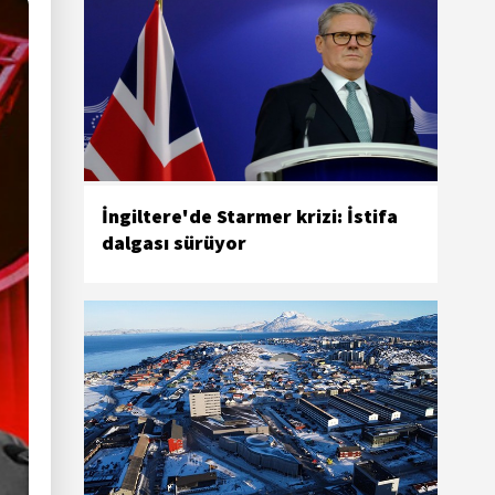
İngiltere'de Starmer krizi: İstifa
dalgası sürüyor