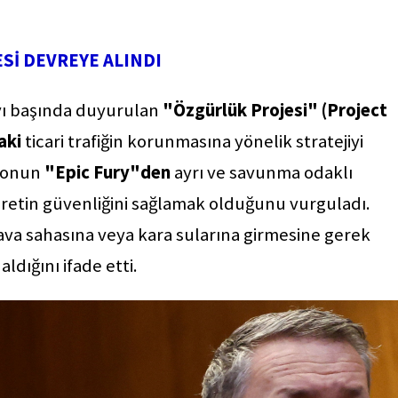
Sİ DEVREYE ALINDI
ayı başında duyurulan
"Özgürlük Projesi" (Project
aki
ticari trafiğin korunmasına yönelik stratejiyi
yonun
"Epic Fury"den
ayrı ve savunma odaklı
aretin güvenliğini sağlamak olduğunu vurguladı.
ava sahasına veya kara sularına girmesine gerek
ldığını ifade etti.