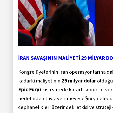
İRAN SAVAŞININ MALİYETİ 29 MİLYAR D
Kongre üyelerinin İran operasyonlarına dai
kadarki maliyetinin
29 milyar dolar
olduğun
Epic Fury)
kısa sürede kararlı sonuçlar ver
hedefinden taviz verilmeyeceğini yineledi
cephanelikleri üzerindeki etkisi ve strate