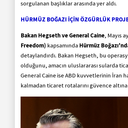
sorgulanan başlıklar arasında yer aldı.
HÜRMÜZ BOĞAZI İÇİN ÖZGÜRLÜK PROJE
Bakan Hegseth ve General Caine
, Mayıs 
Freedom)
kapsamında
Hürmüz Boğazı'nd
detaylandırdı. Bakan Hegseth, bu operas
olduğunu, amacın uluslararası sularda tic
General Caine ise ABD kuvvetlerinin İran h
kalmadan ticaret rotalarını güvence altına a