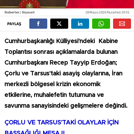
Haberler / Siyaset
18 Mayıs 2026 Pazartesi 20:51
PAYLAŞ
Cumhurbaşkanlığı Külliyesi'ndeki Kabine
Toplantısı sonrası açıklamalarda bulunan
Cumhurbaşkanı Recep Tayyip Erdoğan;
Çorlu ve Tarsus'taki asayiş olaylarına, İran
merkezli bölgesel krizin ekonomik
etkilerine, muhalefetin tutumuna ve
savunma sanayisindeki gelişmelere değindi.
ÇORLU VE TARSUS'TAKİ OLAYLAR İÇİN
BAŞSAĞLIĞI MESAJI