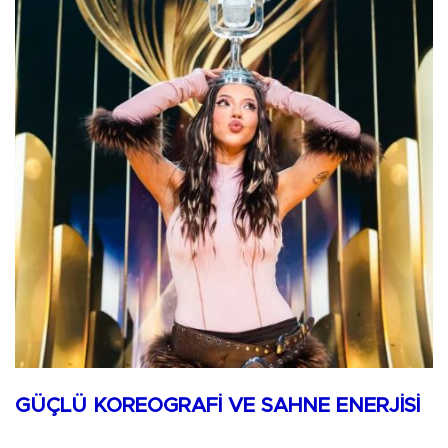
GÜÇLÜ KOREOGRAFİ VE SAHNE ENERJİSİ