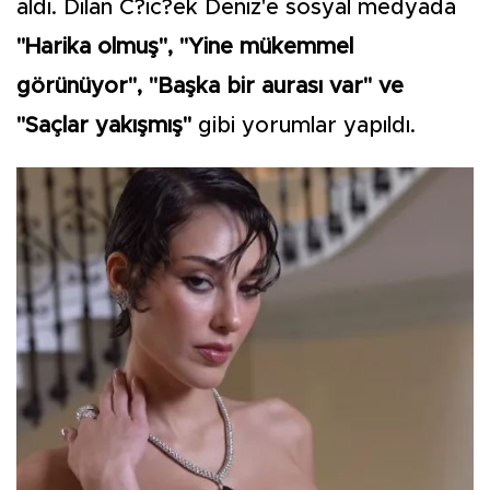
aldı. Dilan C?ic?ek Deniz'e sosyal medyada
"Harika olmuş", "Yine mükemmel
görünüyor", "Başka bir aurası var" ve
"Saçlar yakışmış"
gibi yorumlar yapıldı.