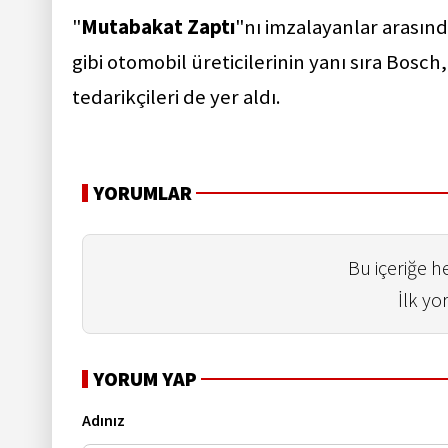
"
Mutabakat Zaptı
"nı imzalayanlar aras
gibi otomobil üreticilerinin yanı sıra Bosc
tedarikçileri de yer aldı.
YORUMLAR
Bu içeriğe 
İlk yo
YORUM YAP
Adınız