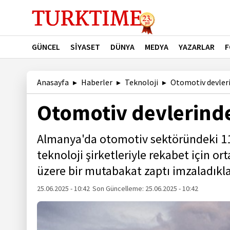
GÜNCEL
SİYASET
DÜNYA
MEDYA
YAZARLAR
F
Anasayfa
Haberler
Teknoloji
Otomotiv devleri
Otomotiv devlerinde
Almanya'da otomotiv sektöründeki 11 ş
teknoloji şirketleriyle rekabet için o
üzere bir mutabakat zaptı imzaladıkları
25.06.2025 - 10:42
Son Güncelleme:
25.06.2025 - 10:42