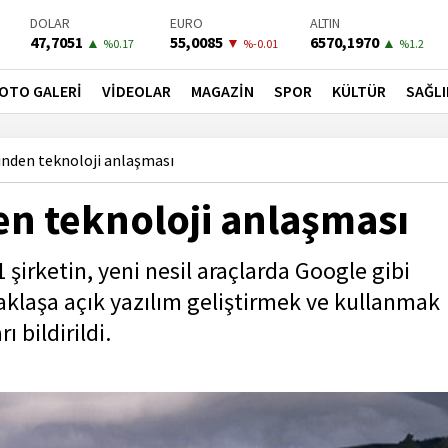
DOLAR
EURO
ALTIN
47,7051
55,0085
6570,1970
▲
▼
▲
%0.17
%-0.01
%1.2
BIST-100
PETROL
BONO
13798,82
82,7400
41,5300
▼
▼
▼
OTO GALERİ
VİDEOLAR
MAGAZİN
SPOR
KÜLTÜR
SAĞLI
%0
%-0.05
%-0.02
nden teknoloji anlaşması
n teknoloji anlaşması
irketin, yeni nesil araçlarda Google gibi
rtaklaşa açık yazılım geliştirmek ve kullanmak
 bildirildi.