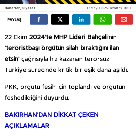
Haberler / Siyaset
12 Mayıs 2025 Pazartesi 10:11
PAYLAŞ
22 Ekim
2024'te MHP Lideri Bahçeli
'nin
'teröristbaşı örgütün silah bıraktığını ilan
etsin'
çağrısıyla hız kazanan terörsüz
Türkiye sürecinde kritik bir eşik daha aşıldı.
PKK, örgütü fesih için toplandı ve örgütün
feshedildiğini duyurdu.
BAKIRHAN'DAN DİKKAT ÇEKEN
AÇIKLAMALAR