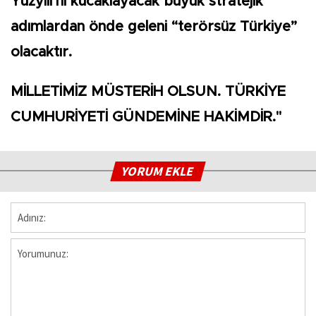
Yüzyılı’nı kucaklayacak büyük stratejik
adımlardan önde geleni “terörsüz Türkiye”
olacaktır.
MİLLETİMİZ MÜSTERİH OLSUN. TÜRKİYE
CUMHURİYETİ GÜNDEMİNE HAKİMDİR."
YORUM EKLE