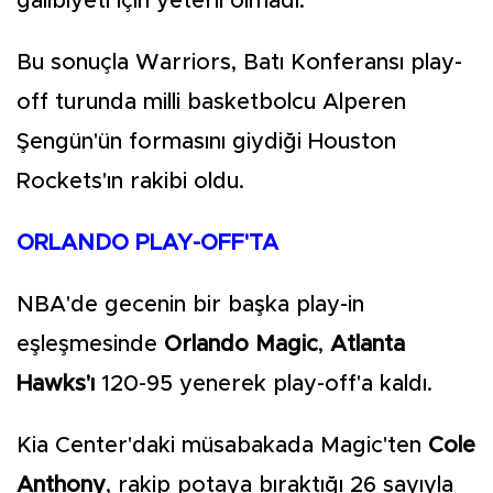
galibiyeti için yeterli olmadı.
Bu sonuçla Warriors, Batı Konferansı play-
off turunda milli basketbolcu Alperen
Şengün'ün formasını giydiği Houston
Rockets'ın rakibi oldu.
ORLANDO PLAY-OFF'TA
NBA'de gecenin bir başka play-in
eşleşmesinde
Orlando Magic
,
Atlanta
Hawks'ı
120-95 yenerek play-off'a kaldı.
Kia Center'daki müsabakada Magic'ten
Cole
Anthony
, rakip potaya bıraktığı 26 sayıyla