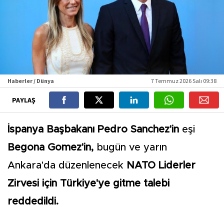
Haberler / Dünya
7 Temmuz 2026 Salı 09:38
PAYLAŞ
İspanya Başbakanı Pedro Sanchez'in
eşi
Begona Gomez'in,
bugün ve yarın
Ankara'da düzenlenecek
NATO Liderler
Zirvesi için Türkiye'ye gitme talebi
reddedildi.