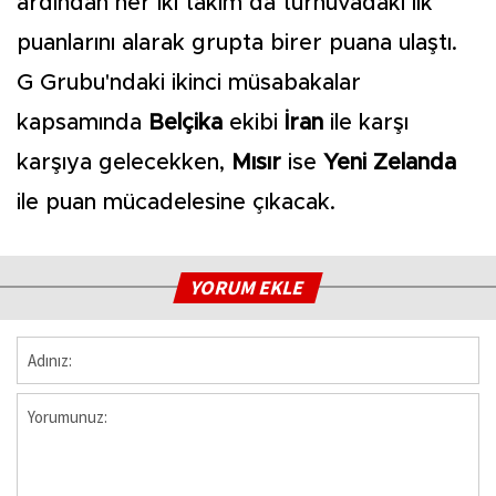
ardından her iki takım da turnuvadaki ilk
puanlarını alarak grupta birer puana ulaştı.
G Grubu'ndaki ikinci müsabakalar
kapsamında
Belçika
ekibi
İran
ile karşı
karşıya gelecekken,
Mısır
ise
Yeni Zelanda
ile puan mücadelesine çıkacak.
YORUM EKLE