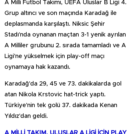
A Milli Futbol Takımı, UEFA Uluslar B Ligi 4.
Grup altıncı ve son maçında Karadağ ile
deplasmanda karşılaştı. Niksic Şehir
Stadı'nda oynanan maçtan 3-1 yenik ayrılan
A Milliler grubunu 2. sırada tamamladı ve A
Ligi'ne yükselmek için play-off maçı
oynamaya hak kazandı.
Karadağ'da 29, 45 ve 73. dakikalarda gol
atan Nikola Krstovic hat-trick yaptı.
Türkiye'nin tek golü 37. dakikada Kenan
Yıldız'dan geldi.
A MİLLİ TAKIM, ULUSLAR A LİGİ İÇİN PLAY