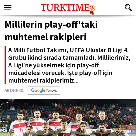
Millilerin play-off'taki
muhtemel rakipleri
A Milli Futbol Takımı, UEFA Uluslar B Ligi 4.
Grubu ikinci sırada tamamladı. Millilerimiz,
A Ligi'ne yükselmek için play-off
mücadelesi verecek. İşte play-off için
muhtemel rakiplerimiz...
ABONE OL