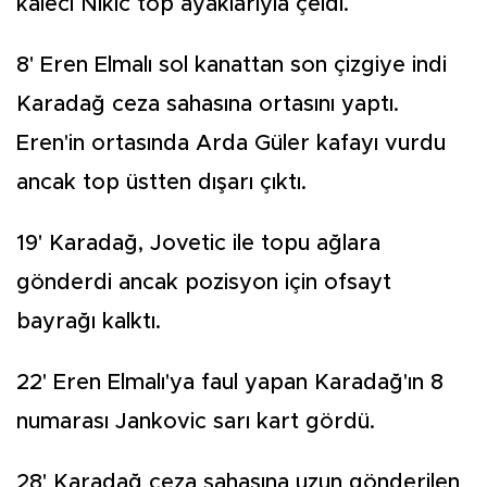
kaleci Nikic top ayaklarıyla çeldi.
8' Eren Elmalı sol kanattan son çizgiye indi
Karadağ ceza sahasına ortasını yaptı.
Eren'in ortasında Arda Güler kafayı vurdu
ancak top üstten dışarı çıktı.
19' Karadağ, Jovetic ile topu ağlara
gönderdi ancak pozisyon için ofsayt
bayrağı kalktı.
22' Eren Elmalı'ya faul yapan Karadağ'ın 8
numarası Jankovic sarı kart gördü.
28' Karadağ ceza sahasına uzun gönderilen