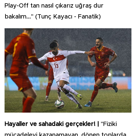
Play-Off tan nasıl çıkarız uğraş dur
bakalım..." (Tunç Kayacı - Fanatik)
Hayaller ve sahadaki gerçekler! |
"Fiziki
mücadeleyi kazanamayan, dönen toplarda