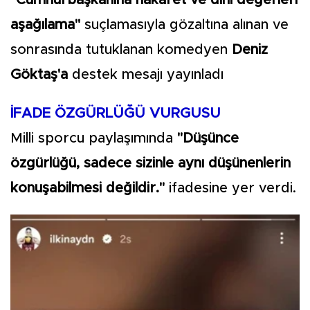
"Cumhurbaşkanına hakaret ve dini değerleri
aşağılama"
suçlamasıyla gözaltına alınan ve
sonrasında tutuklanan komedyen
Deniz
Göktaş'a
destek mesajı yayınladı
İFADE ÖZGÜRLÜĞÜ VURGUSU
Milli sporcu paylaşımında
"Düşünce
özgürlüğü, sadece sizinle aynı düşünenlerin
konuşabilmesi değildir."
ifadesine yer verdi.