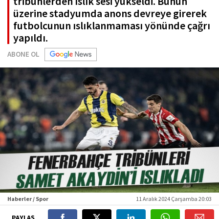
tribünlerden ıslık sesi yükseldi. Bunun
üzerine stadyumda anons devreye girerek
futbolcunun ıslıklanmaması yönünde çağrı
yapıldı.
ABONE OL
Haberler / Spor
11 Aralık 2024 Çarşamba 20:03
PAYLAŞ