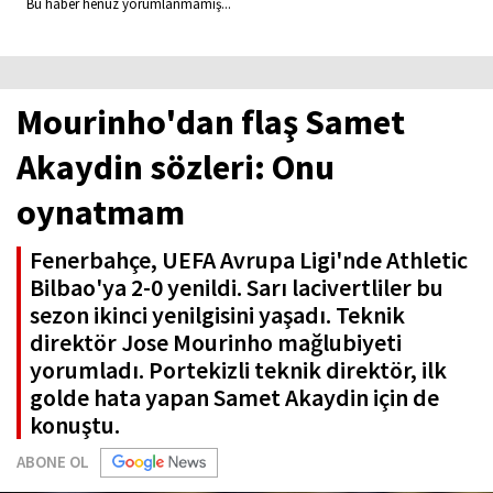
Bu haber henüz yorumlanmamış...
Mourinho'dan flaş Samet
Akaydin sözleri: Onu
oynatmam
Fenerbahçe, UEFA Avrupa Ligi'nde Athletic
Bilbao'ya 2-0 yenildi. Sarı lacivertliler bu
sezon ikinci yenilgisini yaşadı. Teknik
direktör Jose Mourinho mağlubiyeti
yorumladı. Portekizli teknik direktör, ilk
golde hata yapan Samet Akaydin için de
konuştu.
ABONE OL