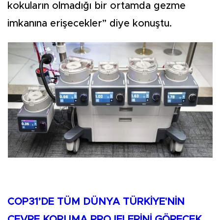
kokuların olmadığı bir ortamda gezme
imkanına erişecekler” diye konuştu.
COP31’DE TÜM DÜNYA TÜRKİYE'NİN
ÇEVRE KORUMA PROJELERİNİ GÖRECEK