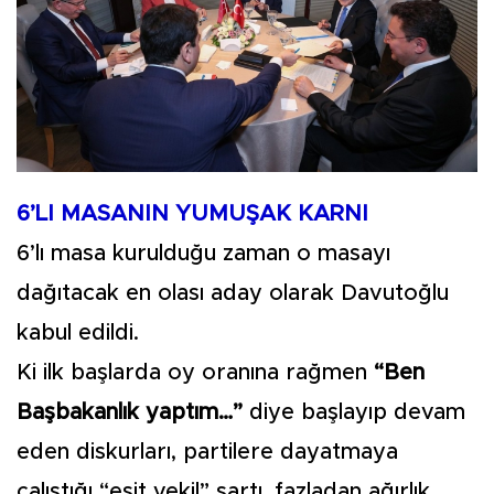
6’LI MASANIN YUMUŞAK KARNI
6’lı masa kurulduğu zaman o masayı
dağıtacak en olası aday olarak Davutoğlu
kabul edildi.
Ki ilk başlarda oy oranına rağmen
“Ben
Başbakanlık yaptım…”
diye başlayıp devam
eden diskurları, partilere dayatmaya
çalıştığı “eşit vekil” şartı, fazladan ağırlık