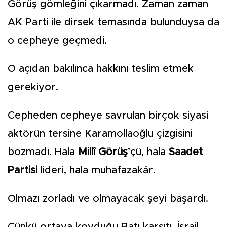
Görüş gömleğini çıkarmadı. Zaman zaman
AK Parti ile dirsek temasında bulunduysa da
o cepheye geçmedi.
O açıdan bakılınca hakkını teslim etmek
gerekiyor.
Cepheden cepheye savrulan birçok siyasi
aktörün tersine Karamollaoğlu çizgisini
bozmadı. Hala
Millî Görüş
’çü, hala
Saadet
Partisi
lideri, hala muhafazakâr.
Olmazı zorladı ve olmayacak şeyi başardı.
Çünkü ortaya koyduğu Batı karşıtı, İsrail