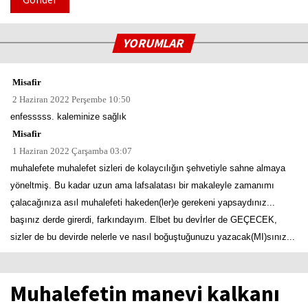
YORUMLAR
Misafir
2 Haziran 2022 Perşembe 10:50
enfesssss. kaleminize sağlık
Misafir
1 Haziran 2022 Çarşamba 03:07
muhalefete muhalefet sizleri de kolaycılığın şehvetiyle sahne almaya
yöneltmiş. Bu kadar uzun ama lafsalatası bir makaleyle zamanımı
çalacağınıza asıl muhalefeti hakeden(ler)e gerekeni yapsaydınız...
başınız derde girerdi, farkındayım. Elbet bu devİrler de GEÇECEK,
sizler de bu devirde nelerle ve nasıl boğuştuğunuzu yazacak(MI)sınız...
Muhalefetin manevi kalkanı