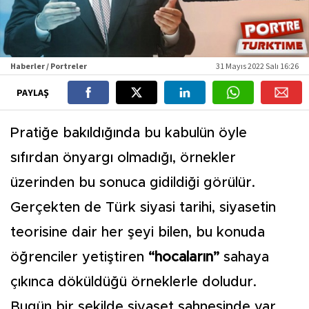
Haberler / Portreler
31 Mayıs 2022 Salı 16:26
PAYLAŞ
Pratiğe bakıldığında bu kabulün öyle
sıfırdan önyargı olmadığı, örnekler
üzerinden bu sonuca gidildiği görülür.
Gerçekten de Türk siyasi tarihi, siyasetin
teorisine dair her şeyi bilen, bu konuda
öğrenciler yetiştiren
“hocaların”
sahaya
çıkınca döküldüğü örneklerle doludur.
Bugün bir şekilde siyaset sahnesinde var