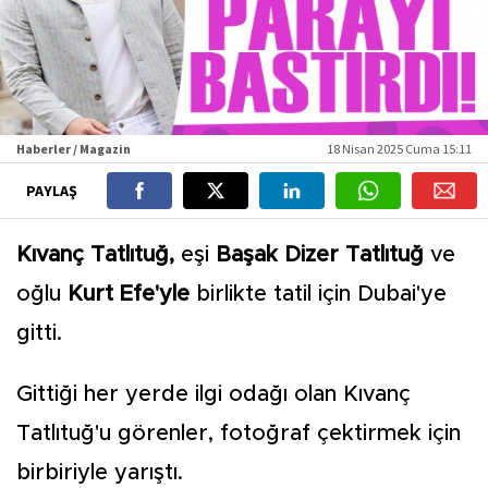
Haberler / Magazin
18 Nisan 2025 Cuma 15:11
PAYLAŞ
Kıvanç Tatlıtuğ,
eşi
Başak Dizer Tatlıtuğ
ve
oğlu
Kurt Efe'yle
birlikte tatil için Dubai'ye
gitti.
Gittiği her yerde ilgi odağı olan Kıvanç
Tatlıtuğ'u görenler, fotoğraf çektirmek için
birbiriyle yarıştı.