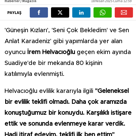
Haberler / Magazin
18 Nisan 2025 Cuma 12:59
PAYLAŞ
'Güneşin Kızları', 'Seni Çok Bekledim' ve Sen
Anlat Karadeniz' gibi yapımlarda yer alan
oyuncu
İrem Helvacıoğlu
geçen ekim ayında
Suadiye'de bir mekanda 80 kişinin
katılımıyla evlenmişti.
Helvacıoğlu evlilik kararıyla ilgili
"Geleneksel
bir evlilik teklifi olmadı. Daha çok aramızda
konuştuğumuz bir konuydu. Karşılıklı istişare
ettik ve sonunda evlenmeye karar verdik.
Hadi itiraf edeyim, teklifi ilk ben ettim"