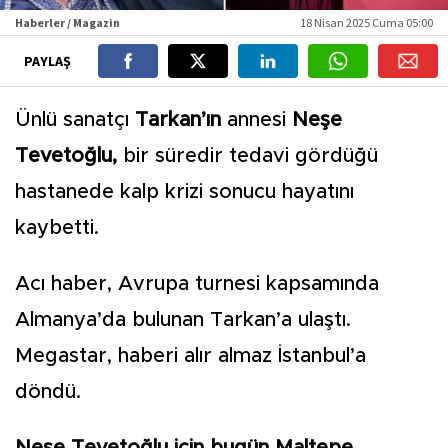
Haberler / Magazin
18 Nisan 2025 Cuma 05:00
PAYLAŞ
Ünlü sanatçı
Tarkan’ın
annesi
Neşe
Tevetoğlu,
bir süredir tedavi gördüğü
hastanede kalp krizi sonucu hayatını
kaybetti.
Acı haber, Avrupa turnesi kapsamında
Almanya’da bulunan Tarkan’a ulaştı.
Megastar, haberi alır almaz İstanbul’a
döndü.