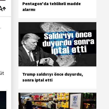
Pentagon'da tehlikeli madde
alarmı
r
üt
Trump saldırıyı önce duyurdu,
sonra iptal etti