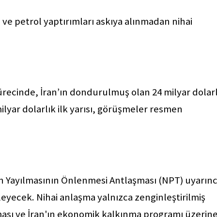
 ve petrol yaptırımları askıya alınmadan nihai
ecinde, İran’ın dondurulmuş olan 24 milyar dolarl
milyar dolarlık ilk yarısı, görüşmeler resmen
rın Yayılmasının Önlenmesi Antlaşması (NPT) uyarın
yecek. Nihai anlaşma yalnızca zenginleştirilmiş
ması ve İran'ın ekonomik kalkınma programı üzerin