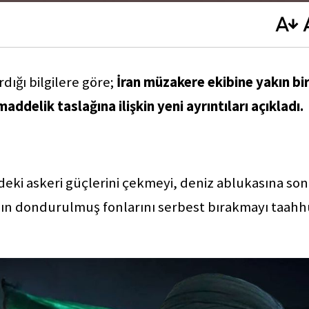
dığı bilgilere göre;
İran müzakere ekibine yakın bi
delik taslağına ilişkin yeni ayrıntıları açıkladı.
ndeki askeri güçlerini çekmeyi, deniz ablukasına son
'ın dondurulmuş fonlarını serbest bırakmayı taahh