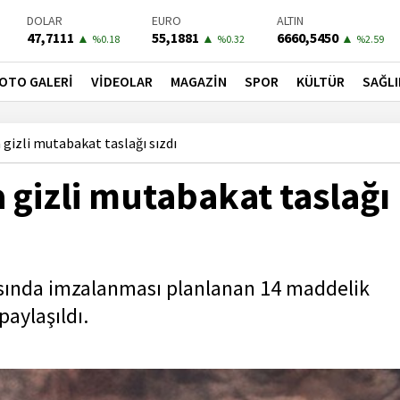
DOLAR
EURO
ALTIN
47,7111
55,1881
6660,5450
▲
▲
▲
%0.18
%0.32
%2.59
BIST-100
PETROL
BONO
13779,39
81,4900
41,3000
▼
▼
▼
OTO GALERİ
VİDEOLAR
MAGAZİN
SPOR
KÜLTÜR
SAĞLI
%-0.14
%-1.56
%-0.55
 gizli mutabakat taslağı sızdı
a gizli mutabakat taslağı
arasında imzalanması planlanan 14 maddelik
paylaşıldı.