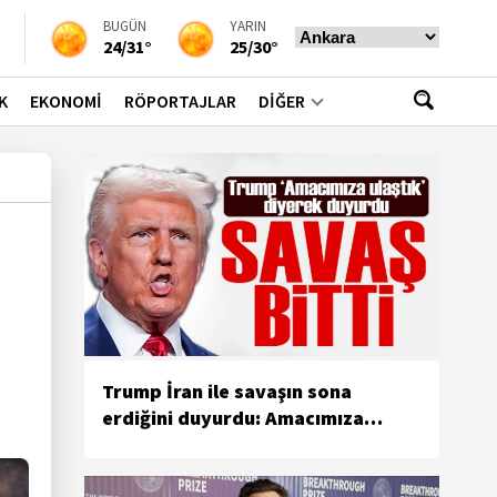
BUGÜN
YARIN
24/31°
25/30°
K
EKONOMİ
RÖPORTAJLAR
DİĞER
Trump İran ile savaşın sona
erdiğini duyurdu: Amacımıza
ulaştık