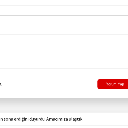
.
Yorum Yap
ın sona erdiğini duyurdu: Amacımıza ulaştık