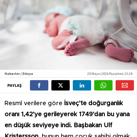
Haberler / Dünya
25 Mayıs 2026 Pazartesi 13:24
PAYLAŞ
Resmî verilere göre
İsveç’te doğurganlık
oranı 1,42’ye gerileyerek 1749’dan bu yana
en düşük seviyeye indi. Başbakan Ulf
Kristersson,
bunun hem çocuk sahibi olmak