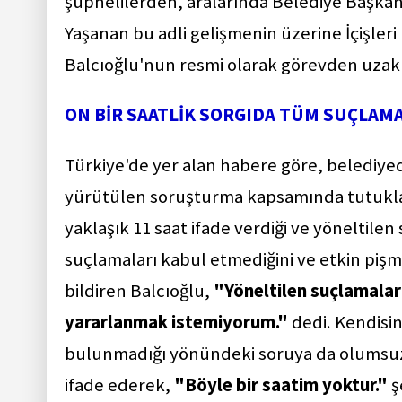
şüphelilerden, aralarında Belediye Başkanı 
Yaşanan bu adli gelişmenin üzerine İçişleri
Balcıoğlu'nun resmi olarak görevden uzaklaş
ON BİR SAATLİK SORGIDA TÜM SUÇLAM
Türkiye'de yer alan habere göre, belediyede
yürütülen soruşturma kapsamında tutukla
yaklaşık 11 saat ifade verdiği ve yöneltilen 
suçlamaları kabul etmediğini ve etkin pi
bildiren Balcıoğlu,
"Yöneltilen suçlamalar
yararlanmak istemiyorum."
dedi. Kendisi
bulunmadığı yönündeki soruya da olumsuz y
ifade ederek,
"Böyle bir saatim yoktur."
ş