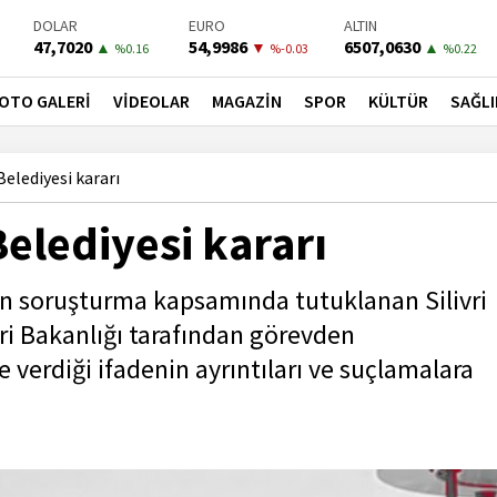
DOLAR
EURO
ALTIN
47,7020
54,9986
6507,0630
▲
▼
▲
%0.16
%-0.03
%0.22
BIST-100
PETROL
BONO
13798,82
82,6800
41,5300
▲
▼
▼
OTO GALERİ
VİDEOLAR
MAGAZİN
SPOR
KÜLTÜR
SAĞLI
%0.7
%-0.12
%-0.02
 Belediyesi kararı
 Belediyesi kararı
len soruşturma kapsamında tutuklanan Silivri
eri Bakanlığı tarafından görevden
e verdiği ifadenin ayrıntıları ve suçlamalara