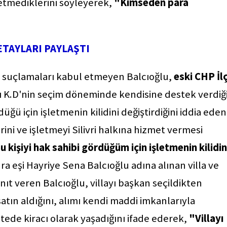
etmediklerini söyleyerek,
"Kimseden para
DETAYLARI PAYLAŞTI
kin suçlamaları kabul etmeyen Balcıoğlu,
eski CHP İl
ığı K.D'nin seçim döneminde kendisine destek verdiğ
üğü için işletmenin kilidini değiştirdiğini iddia eden
rini ve işletmeyi Silivri halkına hizmet vermesi
u kişiyi hak sahibi gördüğüm için işletmenin kilidin
a eşi Hayriye Sena Balcıoğlu adına alınan villa ve
nıt veren Balcıoğlu, villayı başkan seçildikten
satın aldığını, alımı kendi maddi imkanlarıyla
sitede kiracı olarak yaşadığını ifade ederek,
"Villayı