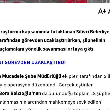
soruşturma kapsamında tutuklanan Silivri Belediye
tarafından görevden uzaklaştırılırken, şüphelinin
 suçlamalara yönelik savunması ortaya çıktı.
INI GÖREVDEN UZAKLAŞTIRDI
la Mücadele Şube Müdürlüğü
ekipleri tarafından Sili
iyle operasyon düzenlendi. Gerçekleştirilen
Bora Balcıoğlu’nun
da bulunduğu toplam 18 şüphe
amamlanmasının ardından mahkemeye sevk edilen