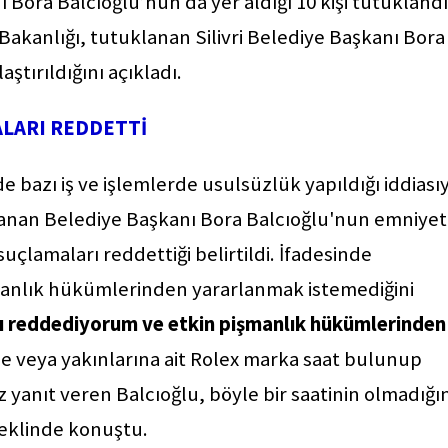
Bora Balcıoğlu’nun da yer aldığı 10 kişi tutuklandı
 Bakanlığı, tutuklanan Silivri Belediye Başkanı Bora
tırıldığını açıkladı.
ALARI REDDETTİ
 bazı iş ve işlemlerde usulsüzlük yapıldığı iddiası
nan Belediye Başkanı Bora Balcıoğlu'nun emniyet
suçlamaları reddettiği belirtildi. İfadesinde
şmanlık hükümlerinden yararlanmak istemediğini
ı reddediyorum ve etkin pişmanlık hükümlerinden
ne veya yakınlarına ait Rolex marka saat bulunup
anıt veren Balcıoğlu, böyle bir saatinin olmadığın
eklinde konuştu.