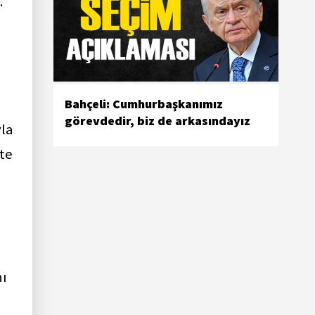
.
Bahçeli: Cumhurbaşkanımız
görevdedir, biz de arkasındayız
yla
te
ı