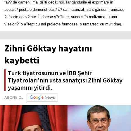
fa?? de oamenii mai tri?ti decât noi. Iar gândurile ei exprimare în
aceast? postare demonstreaz? c? sa maturizat, sânt gânduri frumoase
?i foarte adev?rate. Îi doresc s?n?tate, succes în realizarea tuturor
viselor ?i o a?tept cu noi proiecte frumoase, o urmaresc cu mult drag.
Zihni Göktay hayatını
kaybetti
Türk tiyatrosunun ve İBB Şehir
Tiyatroları’nın usta sanatçısı Zihni Göktay
yaşamını yitirdi.
ABONE OL