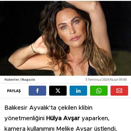
Haberler / Magazin
5 Temmuz 2026 Pazar 09:00
PAYLAŞ
Balıkesir Ayvalık’ta çekilen klibin
yönetmenliğini
Hülya Avşar
yaparken,
kamera kullanımını Melike Avşar üstlendi.