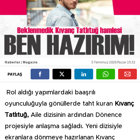
Haberler / Magazin
5 Temmuz 2026 Pazar 15:32
PAYLAŞ
Rol aldığı yapımlardaki baaşrılı
oyunculuğuyla gönüllerde taht kuran
Kıvanç
Tatlıtuğ,
Aile dizisinin ardından Dönence
projesiyle anlaşma sağladı. Yeni dizisiyle
ekranlara dönmeye hazırlanan Kıvanç