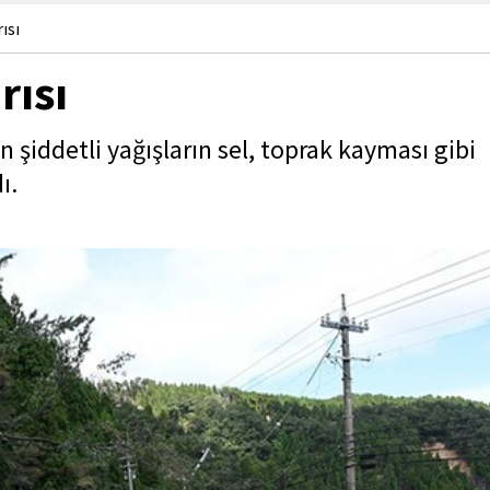
ısı
rısı
 şiddetli yağışların sel, toprak kayması gibi
ı.