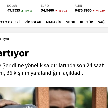
DOLAR
EURO
ALTIN
47,5935
54,9460
6470,8960
▲
▼
▼
%0.06
%-0.11
%-0.39
BIST-100
PETROL
BONO
13798,82
82,1000
41,5300
▲
▲
▼
OTO GALERİ
VİDEOLAR
MAGAZİN
SPOR
KÜLTÜR
SAĞLI
%0.7
%4.06
%-0.02
rtıyor
artıyor
ze Şeridi'ne yönelik saldırılarında son 24 saat
ni, 36 kişinin yaralandığını açıkladı.