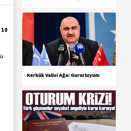
a 10
ğü
Kerkük Valisi Ağa: Gururluyum