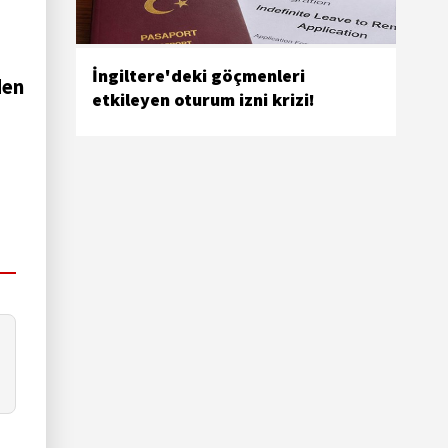
İngiltere'deki göçmenleri
den
etkileyen oturum izni krizi!