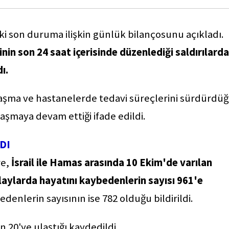
i son duruma ilişkin günlük bilançosunu açıkladı.
rinin son 24 saat içerisinde düzenlediği saldırılard
ı.
ulaşma ve hastanelerde tedavi süreçlerini sürdürdü
aşmaya devam ettiği ifade edildi.
DI
re,
İsrail ile Hamas arasında 10 Ekim'de varılan
aylarda hayatını kaybedenlerin sayısı 961'e
denlerin sayısının ise 782 olduğu bildirildi.
 20'ye ulaştığı kaydedildi.