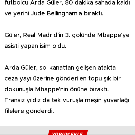
futbolcu Arda Güler, 80 dakika sahada kaldı
ve yerini Jude Bellingham'a bıraktı.
Güler, Real Madrid'in 3. golünde Mbappe'ye
asisti yapan isim oldu.
Arda Güler, sol kanattan gelişen atakta
ceza yayı üzerine gönderilen topu şık bir
dokunuşla Mbappe'nin önüne bıraktı.
Fransız yıldız da tek vuruşla meşin yuvarlağı
filelere gönderdi.
YORUM EKLE