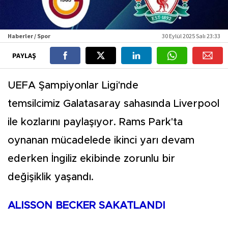
Haberler / Spor
30 Eylül 2025 Salı 23:33
PAYLAŞ
UEFA Şampiyonlar Ligi'nde
temsilcimiz Galatasaray sahasında Liverpool
ile kozlarını paylaşıyor. Rams Park'ta
oynanan mücadelede ikinci yarı devam
ederken İngiliz ekibinde zorunlu bir
değişiklik yaşandı.
ALISSON BECKER SAKATLANDI