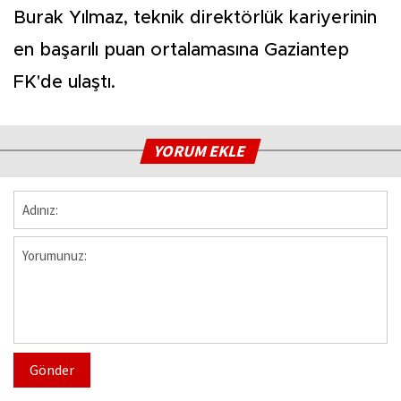
Burak Yılmaz, teknik direktörlük kariyerinin
en başarılı puan ortalamasına Gaziantep
FK'de ulaştı.
YORUM EKLE
Gönder