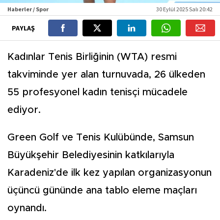
Haberler / Spor
30 Eylül 2025 Salı 20:42
PAYLAŞ
Kadınlar Tenis Birliğinin (WTA) resmi
takviminde yer alan turnuvada, 26 ülkeden
55 profesyonel kadın tenisçi mücadele
ediyor.
Green Golf ve Tenis Kulübünde, Samsun
Büyükşehir Belediyesinin katkılarıyla
Karadeniz'de ilk kez yapılan organizasyonun
üçüncü gününde ana tablo eleme maçları
oynandı.