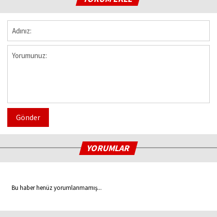
Gönder
YORUMLAR
Bu haber henüz yorumlanmamış...