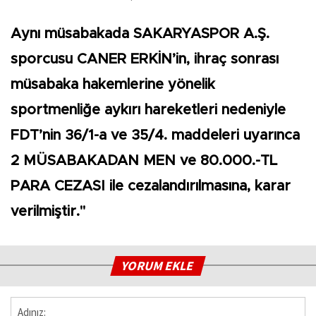
Aynı müsabakada SAKARYASPOR A.Ş.
sporcusu CANER ERKİN’in, ihraç sonrası
müsabaka hakemlerine yönelik
sportmenliğe aykırı hareketleri nedeniyle
FDT’nin 36/1-a ve 35/4. maddeleri uyarınca
2 MÜSABAKADAN MEN ve 80.000.-TL
PARA CEZASI ile cezalandırılmasına, karar
verilmiştir."
YORUM EKLE