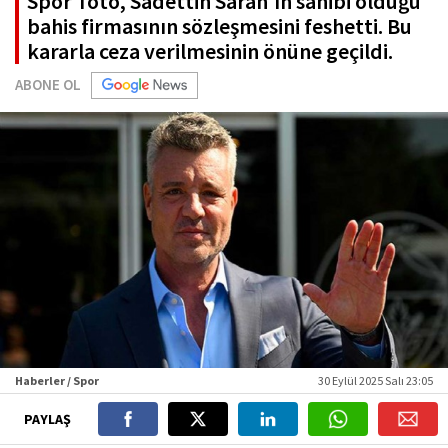
Spor Toto, Sadettin Saran'ın sahibi olduğu
bahis firmasının sözleşmesini feshetti. Bu
kararla ceza verilmesinin önüne geçildi.
ABONE OL
Haberler / Spor
30 Eylül 2025 Salı 23:05
PAYLAŞ