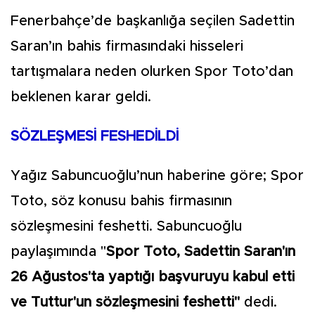
Fenerbahçe’de başkanlığa seçilen Sadettin
Saran’ın bahis firmasındaki hisseleri
tartışmalara neden olurken Spor Toto’dan
beklenen karar geldi.
SÖZLEŞMESİ FESHEDİLDİ
Yağız Sabuncuoğlu’nun haberine göre; Spor
Toto, söz konusu bahis firmasının
sözleşmesini feshetti. Sabuncuoğlu
paylaşımında "
Spor Toto, Sadettin Saran'ın
26 Ağustos'ta yaptığı başvuruyu kabul etti
ve Tuttur'un sözleşmesini feshetti"
dedi.