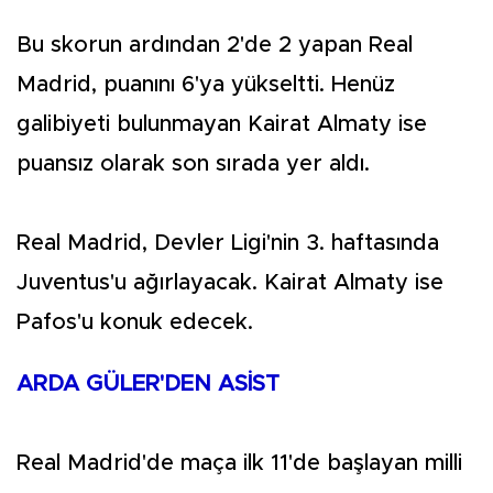
Bu skorun ardından 2'de 2 yapan Real
Madrid, puanını 6'ya yükseltti. Henüz
galibiyeti bulunmayan Kairat Almaty ise
puansız olarak son sırada yer aldı.
Real Madrid, Devler Ligi'nin 3. haftasında
Juventus'u ağırlayacak. Kairat Almaty ise
Pafos'u konuk edecek.
ARDA GÜLER'DEN ASİST
Real Madrid'de maça ilk 11'de başlayan milli