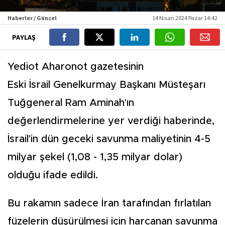
Haberler / Güncel
14 Nisan 2024 Pazar 14:42
PAYLAŞ
Yediot Aharonot gazetesinin
Eski İsrail Genelkurmay Başkanı Müsteşarı
Tuğgeneral Ram Aminah'ın
değerlendirmelerine yer verdiği haberinde,
İsrail'in dün geceki savunma maliyetinin 4-5
milyar şekel (1,08 - 1,35 milyar dolar)
olduğu ifade edildi.
Bu rakamın sadece İran tarafından fırlatılan
füzelerin düşürülmesi için harcanan savunma