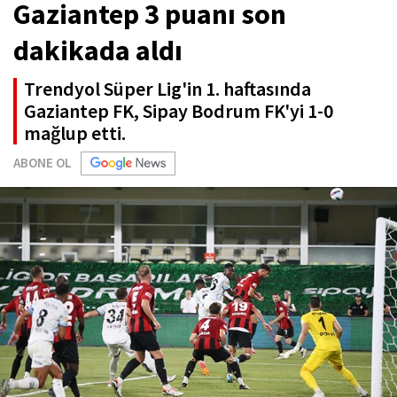
Gaziantep 3 puanı son
dakikada aldı
Trendyol Süper Lig'in 1. haftasında
Gaziantep FK, Sipay Bodrum FK'yi 1-0
mağlup etti.
ABONE OL