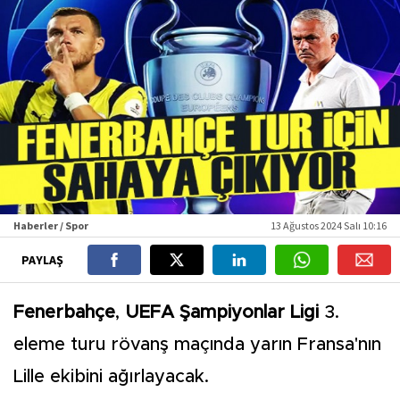
Haberler / Spor
13 Ağustos 2024 Salı 10:16
PAYLAŞ
Fenerbahçe
,
UEFA Şampiyonlar Ligi
3.
eleme turu rövanş maçında yarın Fransa'nın
Lille ekibini ağırlayacak.