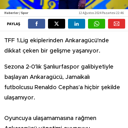
Haberler / Spor
12 Ağustos 2024 Pazartesi 22:46
PAYLAŞ
TFF 1.Lig ekiplerinden Ankaragücü'nde
dikkat çeken bir gelişme yaşanıyor.
Sezona 2-0'lık Şanlıurfaspor galibiyetiyle
başlayan Ankaragücü, Jamaikalı
futbolcusu Renaldo Cephas'a hiçbir şekilde
ulaşamıyor.
Oyuncuya ulaşamamasına rağmen