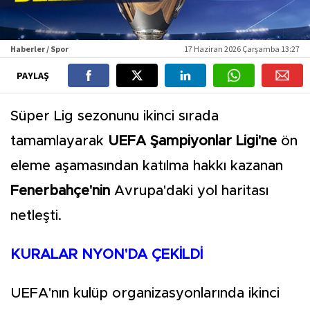
Haberler / Spor
17 Haziran 2026 Çarşamba 13:27
PAYLAŞ
Süper Lig sezonunu ikinci sırada
tamamlayarak
UEFA Şampiyonlar Ligi'ne
ön
eleme aşamasından katılma hakkı kazanan
Fenerbahçe'nin
Avrupa'daki yol haritası
netleşti.
KURALAR NYON'DA ÇEKİLDİ
UEFA'nın kulüp organizasyonlarında ikinci