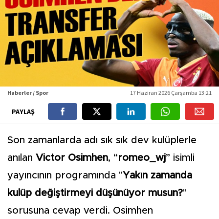
Haberler / Spor
17 Haziran 2026 Çarşamba 13:21
PAYLAŞ
Son zamanlarda adı sık sık dev kulüplerle
anılan
Victor Osimhen
, “
romeo_wj
” isimli
yayıncının programında "
Yakın zamanda
kulüp değiştirmeyi düşünüyor musun?
"
sorusuna cevap verdi. Osimhen