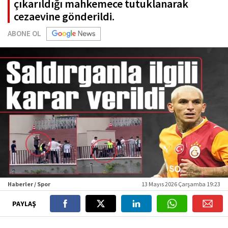
çıkarıldığı mahkemece tutuklanarak
cezaevine gönderildi.
ABONE OL
Haberler / Spor
13 Mayıs 2026 Çarşamba 19:23
PAYLAŞ