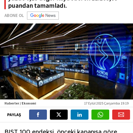
puandan tamamladı.
ABONE OL
Haberler / Ekonomi
17 Eylül 2025 Çarşamba 19:19
PAYLAŞ
BIST 100 endeksi, önceki kapanışa göre