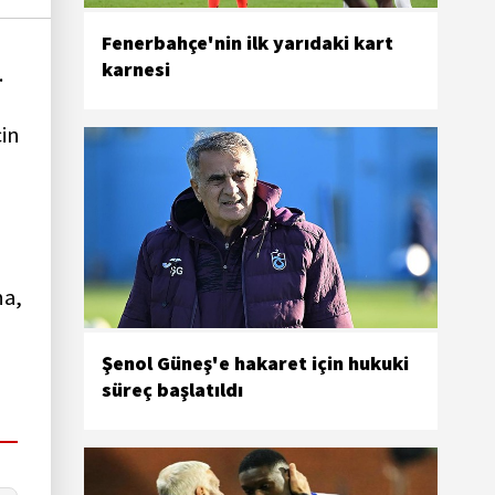
Fenerbahçe'nin ilk yarıdaki kart
karnesi
.
çin
na,
Şenol Güneş'e hakaret için hukuki
süreç başlatıldı