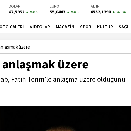
DOLAR
EURO
ALTIN
47,5952
55,0443
6552,1390
▲
▲
▲
%0.06
%0.06
%0.86
BIST-100
PETROL
BONO
13772,86
79,1500
41,5400
▲
▲
▲
OTO GALERİ
VİDEOLAR
MAGAZİN
SPOR
KÜLTÜR
SAĞLI
%0.51
%0.32
%0.31
 anlaşmak üzere
le anlaşmak üzere
bab, Fatih Terim'le anlaşma üzere olduğunu