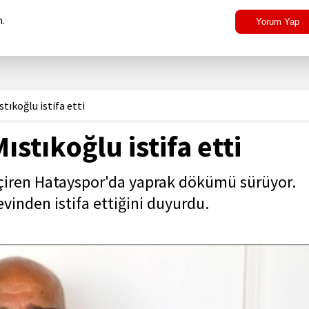
.
Yorum Yap
ıkoğlu istifa etti
stıkoğlu istifa etti
eçiren Hatayspor'da yaprak dökümü sürüyor.
vinden istifa ettiğini duyurdu.